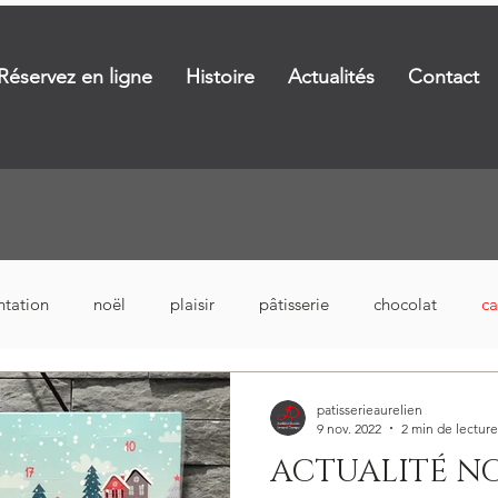
Réservez en ligne
Histoire
Actualités
Contact
ntation
noël
plaisir
pâtisserie
chocolat
ca
patisserieaurelien
9 nov. 2022
2 min de lecture
ACTUALITÉ N