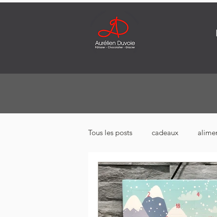
Tous les posts
cadeaux
alime