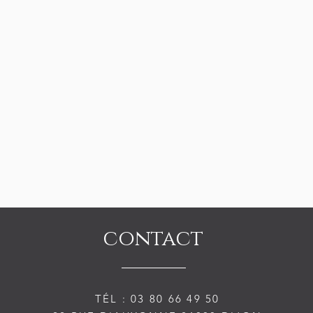
contact
TÉL :
03 80 66 49 50