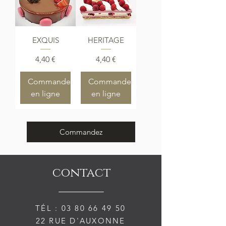
EXQUIS
HERITAGE
Prix
Prix
4,40 €
4,40 €
Commander
Commander
en ligne
en ligne
Commandez
contact
TÉL :
03 80 66 49 50
22 RUE D'AUXONNE