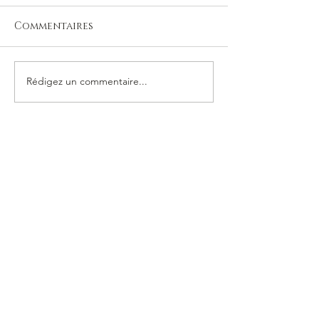
Commentaires
ACTUALITÉ JA
Rédigez un commentaire...
Création FÊTES DES
MÈRES 2023