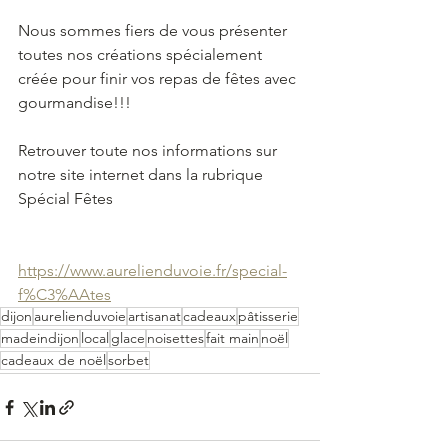
Nous sommes fiers de vous présenter 
toutes nos créations spécialement 
créée pour finir vos repas de fêtes avec 
gourmandise!!!
Retrouver toute nos informations sur 
notre site internet dans la rubrique 
Spécial Fêtes
https://www.aurelienduvoie.fr/special-
f%C3%AAtes
dijon
aurelienduvoie
artisanat
cadeaux
pâtisserie
madeindijon
local
glace
noisettes
fait main
noël
cadeaux de noël
sorbet