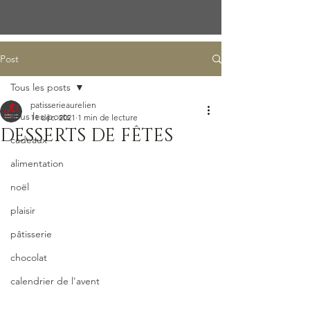
Post
Tous les posts
patisserieaurelien
Tous les posts
11 déc. 2021
1 min de lecture
DESSERTS DE FÊTES
cadeaux
alimentation
noël
plaisir
pâtisserie
chocolat
calendrier de l'avent