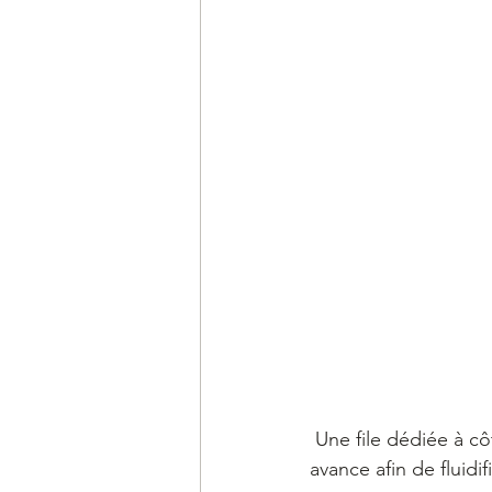
 Une file dédiée à côté de la pâtisserie sera mise en place pour toute commande réglée en 
avance afin de fluidifi