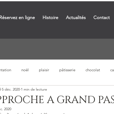
Réservez en ligne
Histoire
Actualités
Contact
ntation
noël
plaisir
pâtisserie
chocolat
ca
d
5 déc. 2020
1 min de lecture
PPROCHE A GRAND PA
c. 2020