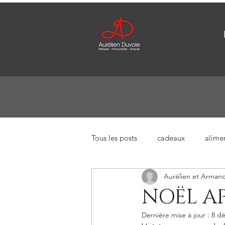
Tous les posts
cadeaux
alime
Aurélien et Arman
NOËL A
Dernière mise à jour :
8 dé