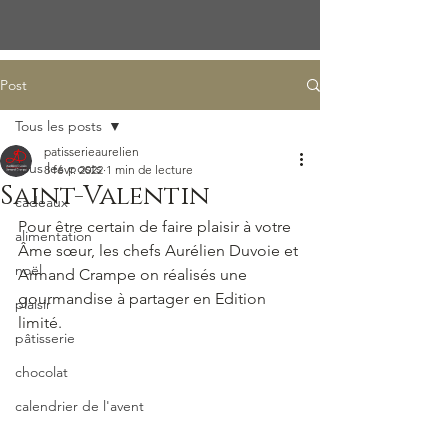
Post
Tous les posts
patisserieaurelien
Tous les posts
8 févr. 2022
1 min de lecture
Saint-Valentin
cadeaux
Pour être certain de faire plaisir à votre 
alimentation
Âme sœur, les chefs Aurélien Duvoie et 
noël
Armand Crampe on réalisés une 
gourmandise à partager en Edition 
plaisir
limité.
pâtisserie
chocolat
calendrier de l'avent