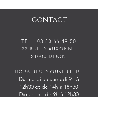
contact
TÉL :
03 80 66 49 50
22 RUE D'AUXONNE
21000 DIJON
HORAIRES D'OUVERTURE
Du mardi au samedi 9h à
12h30
et de 14h à 18h30
Dimanche de 9h à 12h30
RECEVEZ NOS ACTUALITES