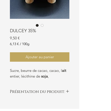
DULCEY 35%
Prix
9,50 €
6,13 €
/
100g
6,13 €
pour
Ajouter au panier
100
Grammes
Sucre, beurre de cacao, cacao, l
ait
entier, lécithine de
soja
,
Présentation du produit:
Tablette au goût biscuité